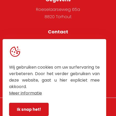
Roeselaarseweg 65a
8820 Torhout
Contact
051 705 666
info@alpha-west.be
Service
Wij gebruiken cookies om uw surfervaring te
Algemene voorwaarden
verbeteren. Door het verder gebruiken van
deze website, gaat u hier expliciet mee
Contacteer Ons
akkoord.
Meer informatie
Ik snap het!