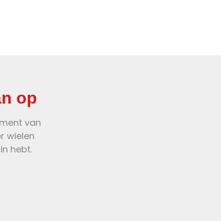
an op
oment van
er wielen
in hebt.