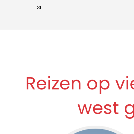
31
Reizen op vi
west g