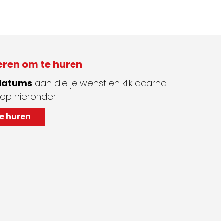
eren om te huren
 datums
aan die je wenst en klik daarna
op hieronder
e huren