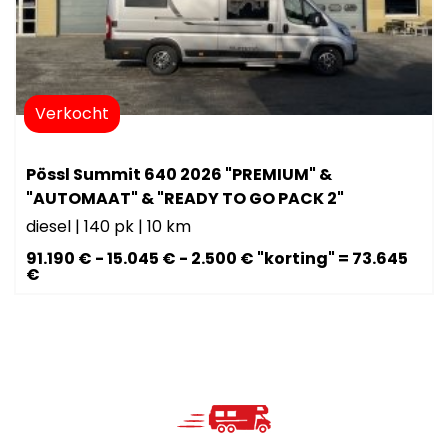
Verkocht
Pössl Summit 640 2026 "PREMIUM" &
"AUTOMAAT" & "READY TO GO PACK 2"
diesel
|
140 pk
|
10 km
91.190 € - 15.045 € - 2.500 € "korting" = 73.645
€