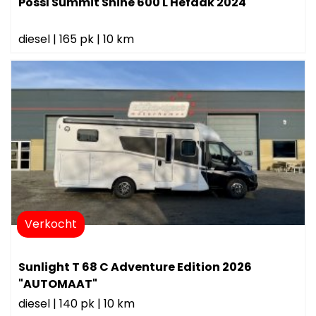
Pössl Summit Shine 600 L Hefdak 2024
diesel
|
165 pk
|
10 km
Verkocht
Sunlight T 68 C Adventure Edition 2026
"AUTOMAAT"
diesel
|
140 pk
|
10 km