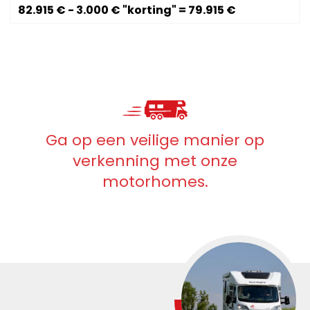
82.915 € - 3.000 € "korting" = 79.915 €
Reizen op vier wielen
betekent bij alpha west
genieten van jouw tijd.