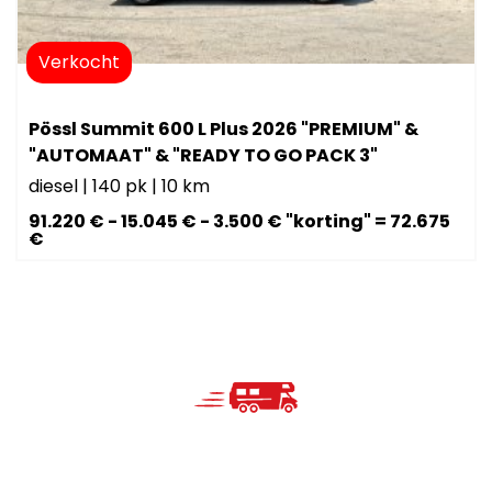
Verkocht
Pössl Summit 600 L Plus 2026 "PREMIUM" &
"AUTOMAAT" & "READY TO GO PACK 3"
diesel
|
140 pk
|
10 km
91.220 € - 15.045 € - 3.500 € "korting" = 72.675
€
Met onze homes op wielen
maak je herinneringen die