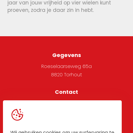
jaar van jouw vrijheid op vier wielen kunt
proeven, zodra je daar zin in hebt.
Gegevens
Roeselaarseweg 65a
8820 Torhout
Contact
051 705 666
info@alpha-west.be
Service
Wij gebruiken cookies om uw surfervaring te