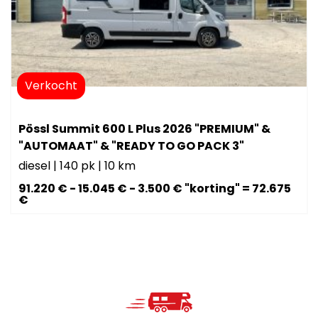
Verkocht
Pössl Summit 600 L Plus 2026 "PREMIUM" &
"AUTOMAAT" & "READY TO GO PACK 3"
diesel
|
140 pk
|
10 km
91.220 € - 15.045 € - 3.500 € "korting" = 72.675
€