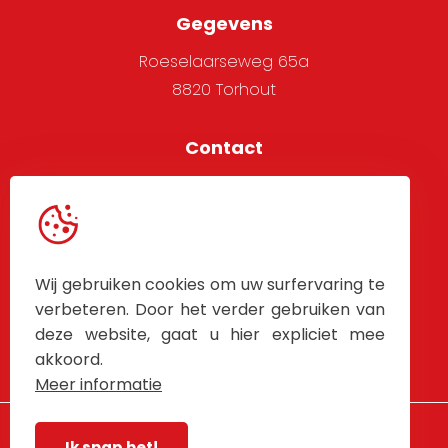
Gegevens
Roeselaarseweg 65a
8820 Torhout
Contact
051 705 666
info@alpha-west.be
Service
Wij gebruiken cookies om uw surfervaring te
Algemene voorwaarden
verbeteren. Door het verder gebruiken van
deze website, gaat u hier expliciet mee
Contacteer Ons
akkoord.
Meer informatie
Ik snap het!