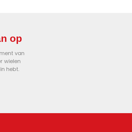
an op
oment van
er wielen
in hebt.