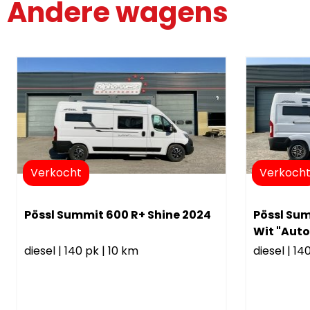
Andere wagens
Verkocht
Verkoch
Pössl Summit 600 R+ Shine 2024
Pössl Sum
Wit "Aut
diesel
|
140 pk
|
10 km
diesel
|
14