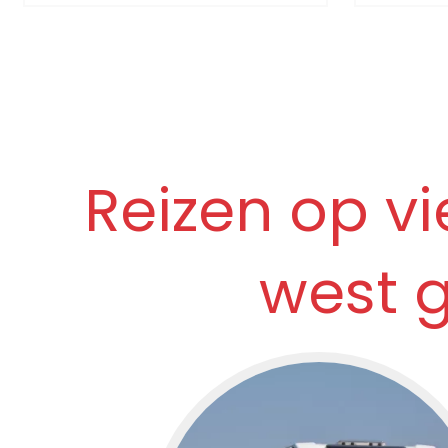
Beleef m
specifieke