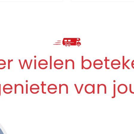
ooie momenten
 selectie aan