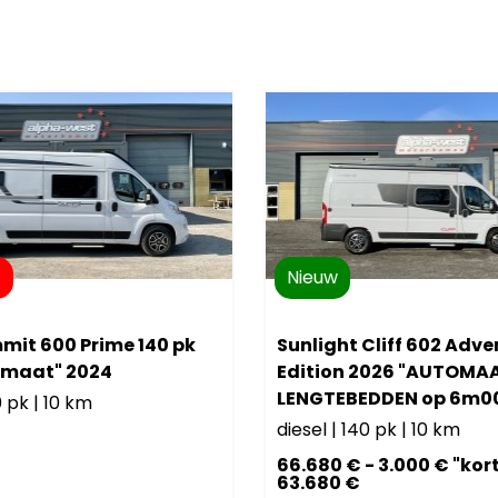
t
Nieuw
mit 600 Prime 140 pk
Sunlight Cliff 602 Adve
omaat" 2024
Edition 2026 "AUTOMA
LENGTEBEDDEN op 6m0
0 pk
|
10 km
diesel
|
140 pk
|
10 km
66.680 € - 3.000 € "kor
63.680 €