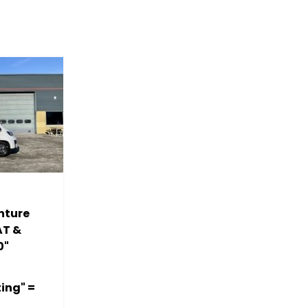
nture
AT &
0"
ting" =