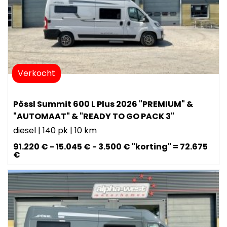
Verkocht
Pössl Summit 600 L Plus 2026 "PREMIUM" &
"AUTOMAAT" & "READY TO GO PACK 3"
diesel
|
140 pk
|
10 km
91.220 € - 15.045 € - 3.500 € "korting" = 72.675
€